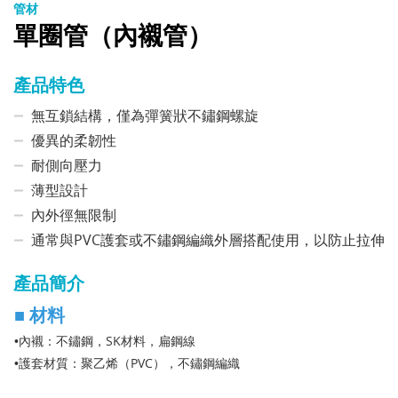
管材
單圈管（內襯管）
產品特色
無互鎖結構，僅為彈簧狀不鏽鋼螺旋
優異的柔韌性
耐側向壓力
薄型設計
內外徑無限制
通常與PVC護套或不鏽鋼編織外層搭配使用，以防止拉伸
產品簡介
■
材料
內襯：不鏽鋼，SK材料，扁鋼線
•
護套材質：聚乙烯（PVC），不鏽鋼編織
•