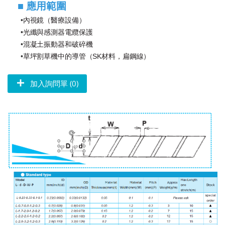
■
應用範圍
•
內視鏡（醫療設備）
•
光纖與感測器電纜保護
•
混凝土振動器和破碎機
•
草坪割草機中的導管（SK
材料，扁鋼線）
加入詢問單 (0)