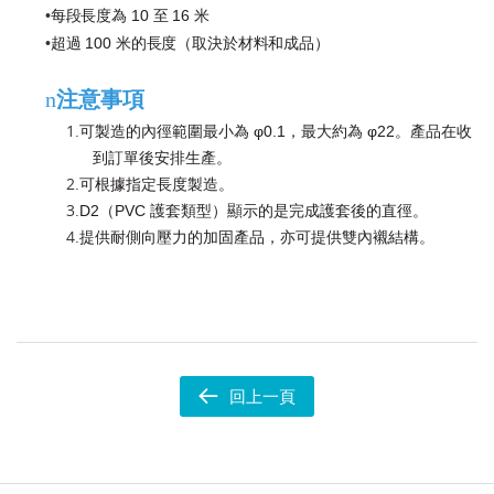
•
每段長度為 10 至 16 米
•
超過 100 米的長度（取決於材料和成品）
n
注意事項
1.
可製造的內徑範圍最小為 φ0.1，最大約為 φ22。產品在收
到訂單後安排生產。
2.
可根據指定長度製造。
3.
D2（PVC 護套類型）顯示的是完成護套後的直徑。
4.
提供耐側向壓力的加固產品，亦可提供雙內襯結構。
回上一頁