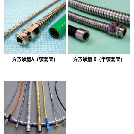
方形鎖型A（護套管）
方形鎖型 B（半護套管）