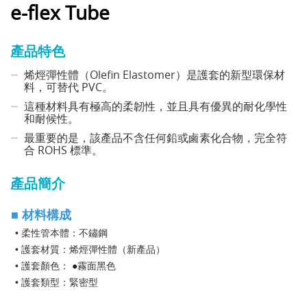
e-flex Tube
產品特色
烯烴彈性體（Olefin Elastomer）是護套的新型環保材
料，可替代 PVC。
這種材料具有極高的柔韌性，並且具有優異的耐化學性
和耐候性。
最重要的是，該產品不含任何鉛或鹵素化合物，完全符
合 ROHS 標準。
產品簡介
■
材料構成
柔性管本體：不鏽鋼
•
護套材質：烯烴彈性體（新產品）
•
護套顏色：
霧面黑色
•
●
護套類型：緊密型
•