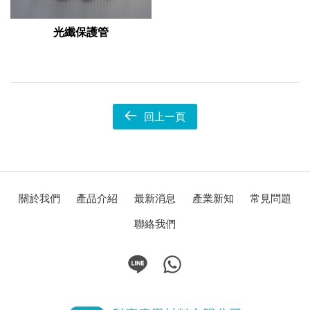
光纖保護管
回上一頁
關於我們
產品介紹
最新消息
產業新知
常見問題
聯絡我們