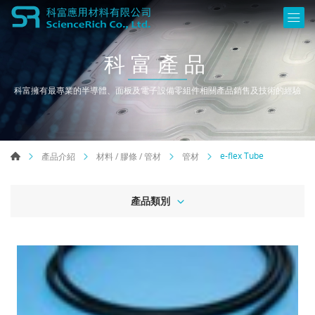
科富產品
科富擁有最專業的半導體、面板及電子設備零組件相關產品銷售及技術的經驗
e-flex Tube
產品介紹
材料 / 膠條 / 管材
管材
產品類別