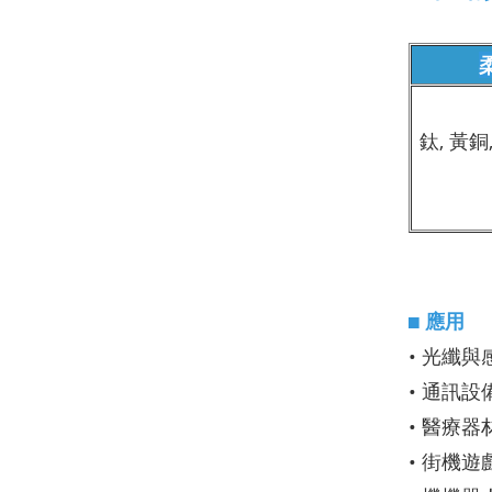
鈦, 黃銅
◼
應用
• 光纖
• 通訊設
• 醫療器
• 街機遊