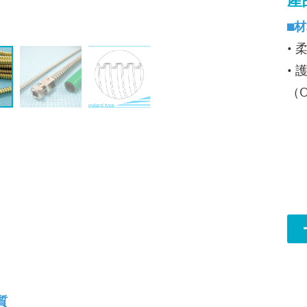
◼
•
•
（O
質