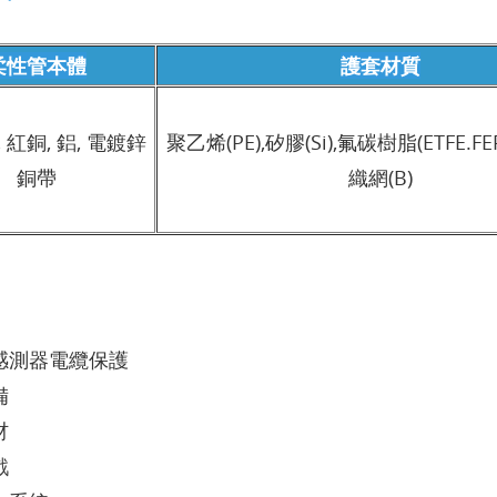
柔性管本體
護套材質
, 紅銅, 鋁, 電鍍鋅
聚乙烯(PE),矽膠(Si),氟碳樹脂(ETFE.F
銅帶
織網(B)
與感測器電纜保護
備
材
戲