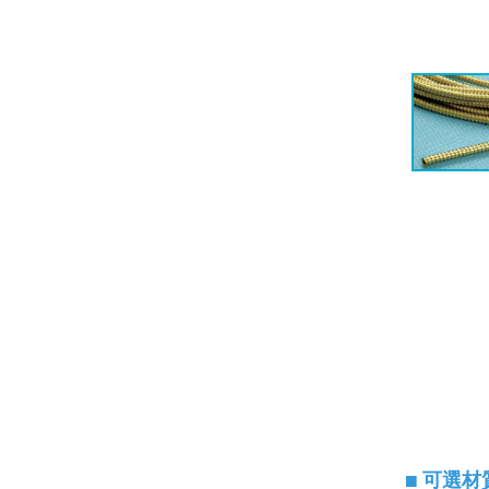
◼
可選材