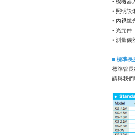
• 機機器
• 照明設
• 內視鏡
• 光元件
• 測量儀
◼
標準長
標準管長
請與我們