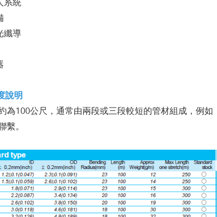
人系統
備
光纖導
器
度說明
約為100公尺，通常由兩段或三段較短的管材組成，例如：7
聯繫。