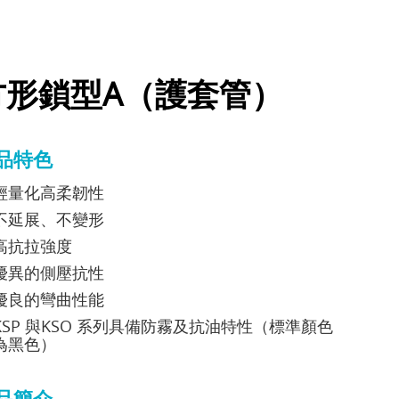
方形鎖型A（護套管）
品特色
輕量化高柔韌性
不延展、不變形
高抗拉強度
優異的側壓抗性
優良的彎曲性能
KSP 與KSO 系列具備防霧及抗油特性（標準顏色
為黑色）
品簡介