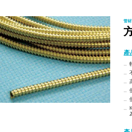
管材
產
產