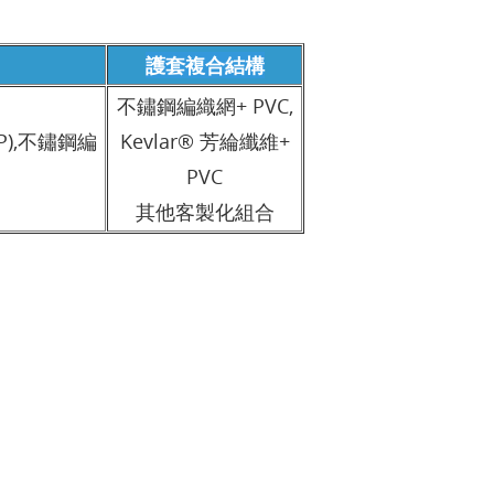
護套複合結構
不鏽鋼編織網+ PVC,
EP),不鏽鋼編
Kevlar® 芳綸纖維+
PVC
其他客製化組合