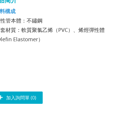
材料構成
 柔性管本體：不鏽鋼
 護套材質：軟質聚氯乙烯（PVC）、烯烴彈性體
lefin Elastomer）
加入詢問單 (0)