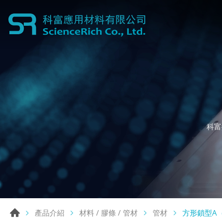
科富
方形鎖型A
產品介紹
材料 / 膠條 / 管材
管材